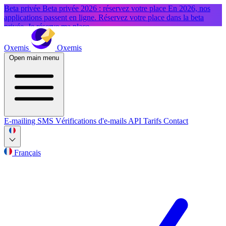
Beta privée
Beta privée 2026 : réservez votre place
En 2026, nos
applications passent en ligne. Réservez votre place dans la beta
privée.
Je réserve ma place
Oxemis
Oxemis
Open main menu
E-mailing
SMS
Vérifications d'e-mails
API
Tarifs
Contact
Français