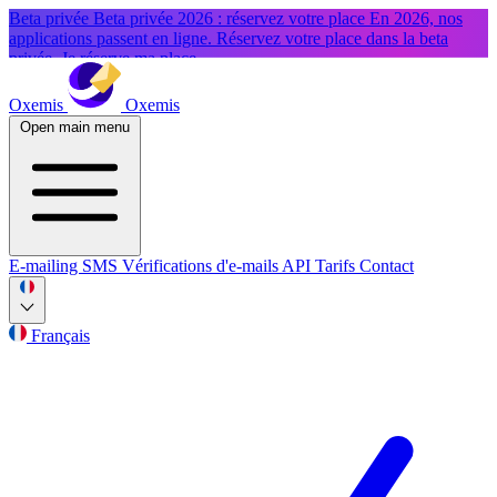
Beta privée
Beta privée 2026 : réservez votre place
En 2026, nos
applications passent en ligne. Réservez votre place dans la beta
privée.
Je réserve ma place
Oxemis
Oxemis
Open main menu
E-mailing
SMS
Vérifications d'e-mails
API
Tarifs
Contact
Français