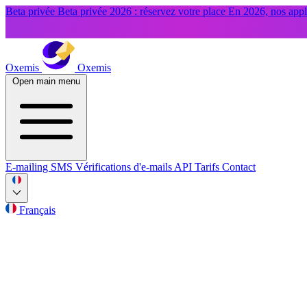
Beta privée
Beta privée 2026 : réservez votre place
En 2026, nos appli
Oxemis
Oxemis
Open main menu
E-mailing
SMS
Vérifications d'e-mails
API
Tarifs
Contact
Français