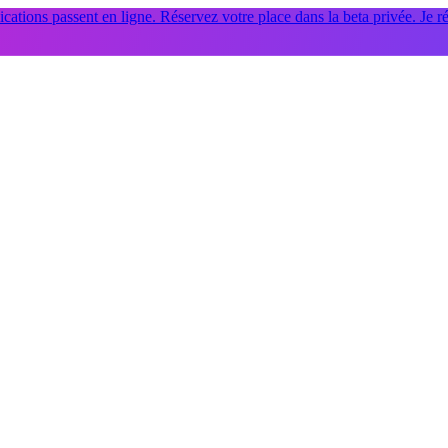
cations passent en ligne. Réservez votre place dans la beta privée.
Je r