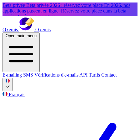
Beta privée
Beta privée 2026 : réservez votre place
En 2026, nos
applications passent en ligne. Réservez votre place dans la beta
privée.
Je réserve ma place
Oxemis
Oxemis
Open main menu
E-mailing
SMS
Vérifications d'e-mails
API
Tarifs
Contact
Français